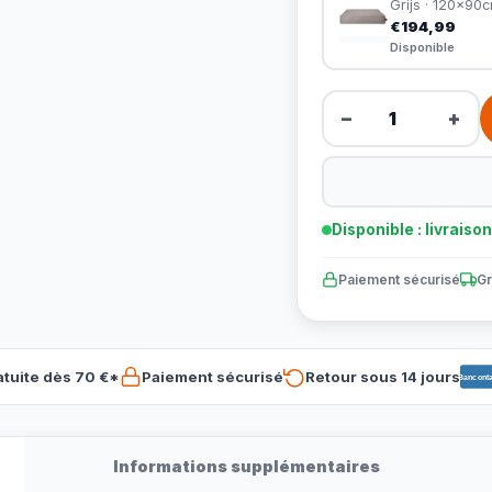
Grijs · 120x90
€194,99
Disponible
−
+
Disponible : livraiso
Paiement sécurisé
Gr
atuite dès 70 €*
Paiement sécurisé
Retour sous 14 jours
Banconta
Informations supplémentaires