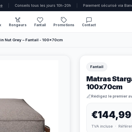
ue
|
Conseils tous les jours 10h-20h
|
Paiement sécurisé via Ban
x
Rongeurs
Fantail
Promotions
Contact
in Nut Grey – Fantail - 100x70cm
Fantail
Matras Starga
100x70cm
Rédigez le premier a
€144,99
TVA incluse · Référe