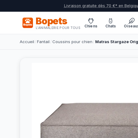
Livraison gratuite dès 70 €* en Belgiq
Bopets
Chiens
Chats
Oiseau
L'ANIMALERIE POUR TOUS
Accueil
/
Fantail
/
Coussins pour chien
/
Matras Stargaze Orig