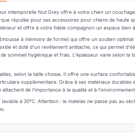
leur intemporelle Nut Grey offre à votre chien un couchage 
marque réputée pour ses accessoires pour chiens de haute qua
térieur et offre à votre fidèle compagnon un espace bien à
(mousse à mémoire de forme) qui offre un soutien optimal 
 textile et doté d'un revêtement antitache, ce qui permet d'é
e sommeil hygiénique et frais. L'épaisseur varie selon la ta
illes, selon la taille choisie. Il offre une surface conforta
ticulaire supplémentaire. Grâce à ses matériaux durables e
 attachent de l'importance à la qualité et à l'environnement
st lavable à 30°C. Attention : le matelas ne passe pas au sè
ps.