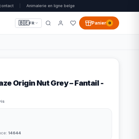
contact
|
Animalerie en ligne belge
🇧🇪
Panier
FR
0
ze Origin Nut Grey – Fantail -
vis
nce:
14644