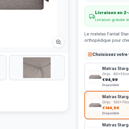
Livraison en 2-
Livraison gratuite 
Le matelas Fantail Sta
orthopédique pour chie
Choisissez votre 
Matras Starga
Grijs · 80x55c
€94,99
Disponible
Matras Starga
Grijs · 100x70
€144,99
Disponible
Matras Starga