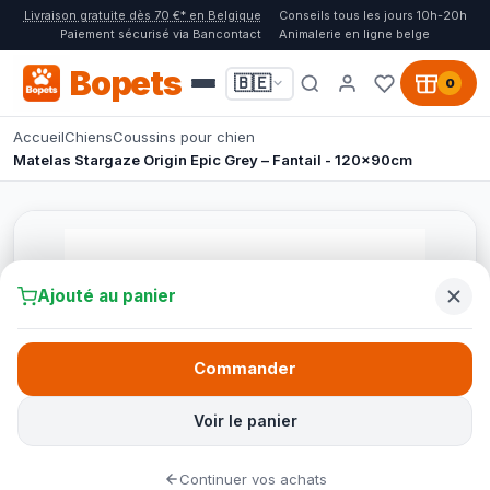
Livraison gratuite dès 70 €* en Belgique
Conseils tous les jours 10h-20h
Paiement sécurisé via Bancontact
Animalerie en ligne belge
Bopets
🇧🇪
0
Accueil
Chiens
Coussins pour chien
Matelas Stargaze Origin Epic Grey – Fantail - 120x90cm
Ajouté au panier
Commander
Voir le panier
Continuer vos achats