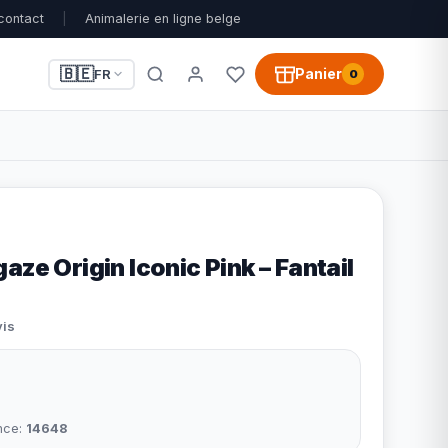
contact
|
Animalerie en ligne belge
🇧🇪
Panier
FR
0
aze Origin Iconic Pink – Fantail
vis
nce:
14648