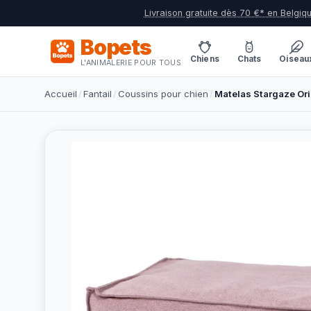
Livraison gratuite dès 70 €* en Belgiq
Bopets
Chiens
Chats
Oiseau
L'ANIMALERIE POUR TOUS
Accueil
/
Fantail
/
Coussins pour chien
/
Matelas Stargaze Ori