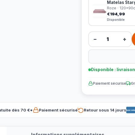
Matelas Starg
Roze · 120x90
€194,99
Disponible
−
+
Disponible : livraiso
Paiement sécurisé
Gr
atuite dès 70 €*
Paiement sécurisé
Retour sous 14 jours
Banconta
Informations supplémentaires