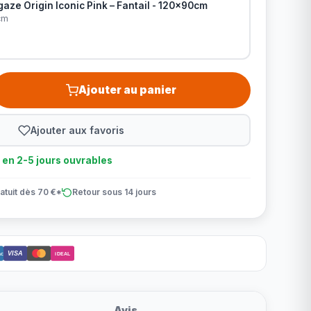
aze Origin Iconic Pink – Fantail - 120x90cm
cm
Ajouter au panier
Ajouter aux favoris
n en 2-5 jours ouvrables
atuit dès 70 €*
Retour sous 14 jours
VISA
ct
iDEAL
Avis