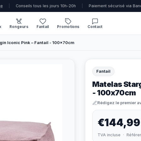
ue
|
Conseils tous les jours 10h-20h
|
Paiement sécurisé via Ban
x
Rongeurs
Fantail
Promotions
Contact
gin Iconic Pink – Fantail - 100x70cm
Fantail
Matelas Starg
- 100x70cm
Rédigez le premier a
€144,99
TVA incluse · Référe