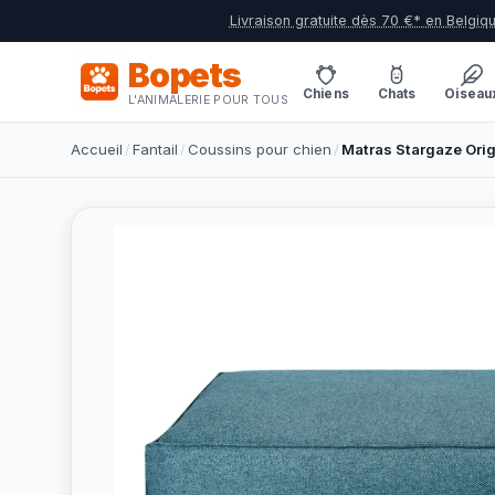
Livraison gratuite dès 70 €* en Belgiq
Bopets
Chiens
Chats
Oiseau
L'ANIMALERIE POUR TOUS
Accueil
/
Fantail
/
Coussins pour chien
/
Matras Stargaze Orig