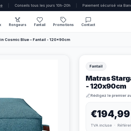
ue
|
Conseils tous les jours 10h-20h
|
Paiement sécurisé via Ban
x
Rongeurs
Fantail
Promotions
Contact
in Cosmic Blue – Fantail - 120x90cm
Fantail
Matras Starga
- 120x90cm
Rédigez le premier a
€194,99
TVA incluse · Référe