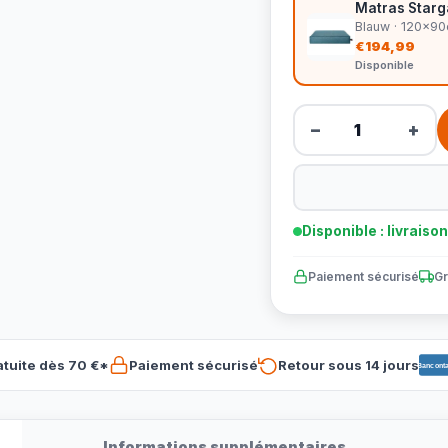
Matras Starga
Blauw · 120x9
€194,99
Disponible
−
+
Disponible : livraiso
Paiement sécurisé
Gr
atuite dès 70 €*
Paiement sécurisé
Retour sous 14 jours
Banconta
Informations supplémentaires