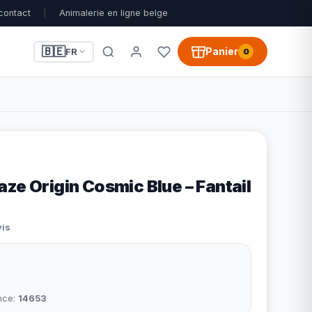
contact
|
Animalerie en ligne belge
🇧🇪
Panier
FR
0
ze Origin Cosmic Blue – Fantail
vis
nce:
14653