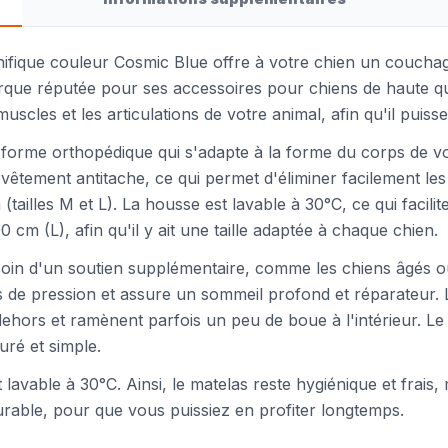
nifique couleur Cosmic Blue offre à votre chien un couchag
marque réputée pour ses accessoires pour chiens de haute qu
muscles et les articulations de votre animal, afin qu'il pui
orme orthopédique qui s'adapte à la forme du corps de vot
revêtement antitache, ce qui permet d'éliminer facilement le
tailles M et L). La housse est lavable à 30°C, ce qui facilite
cm (L), afin qu'il y ait une taille adaptée à chaque chien.
esoin d'un soutien supplémentaire, comme les chiens âgés o
 de pression et assure un sommeil profond et réparateur. 
hors et ramènent parfois un peu de boue à l'intérieur. Le m
ré et simple.
 lavable à 30°C. Ainsi, le matelas reste hygiénique et frais,
urable, pour que vous puissiez en profiter longtemps.