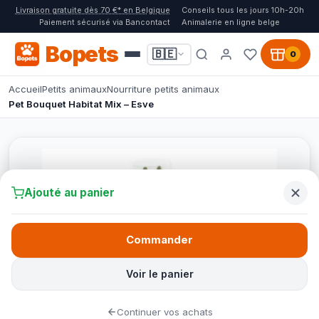
Livraison gratuite dès 70 €* en Belgique
Conseils tous les jours 10h-20h
Paiement sécurisé via Bancontact
Animalerie en ligne belge
Bopets
🇧🇪
0
Accueil
Petits animaux
Nourriture petits animaux
Pet Bouquet Habitat Mix – Esve
Ajouté au panier
Commander
Voir le panier
Continuer vos achats