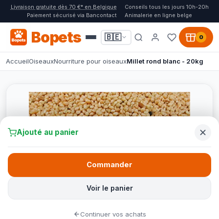
Livraison gratuite dès 70 €* en Belgique
Conseils tous les jours 10h-20h
Paiement sécurisé via Bancontact
Animalerie en ligne belge
Bopets
🇧🇪
0
Accueil
Oiseaux
Nourriture pour oiseaux
Millet rond blanc - 20kg
Ajouté au panier
Commander
Voir le panier
Continuer vos achats