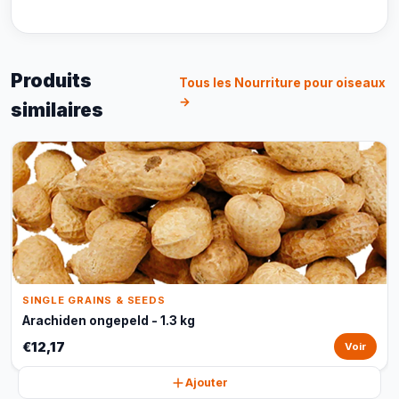
Produits
Tous les Nourriture pour oiseaux
→
similaires
SINGLE GRAINS & SEEDS
Arachiden ongepeld - 1.3 kg
€12,17
Voir
Ajouter