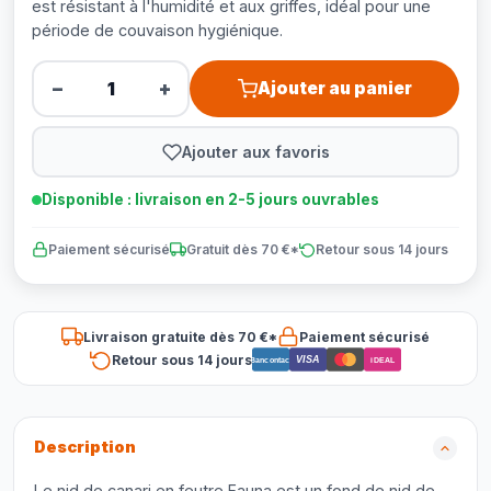
est résistant à l'humidité et aux griffes, idéal pour une
période de couvaison hygiénique.
−
+
Ajouter au panier
Ajouter aux favoris
Disponible : livraison en 2-5 jours ouvrables
Paiement sécurisé
Gratuit dès 70 €*
Retour sous 14 jours
Livraison gratuite dès 70 €*
Paiement sécurisé
Retour sous 14 jours
VISA
Bancontact
iDEAL
Description
Le nid de canari en feutre Fauna est un fond de nid de