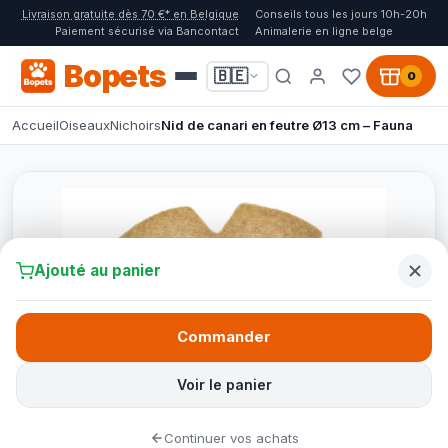
Livraison gratuite dès 70 €* en Belgique
Conseils tous les jours 10h-20h
Paiement sécurisé via Bancontact
Animalerie en ligne belge
Bopets
🇧🇪
0
Accueil
Oiseaux
Nichoirs
Nid de canari en feutre Ø13 cm – Fauna
Ajouté au panier
Commander
Voir le panier
Continuer vos achats