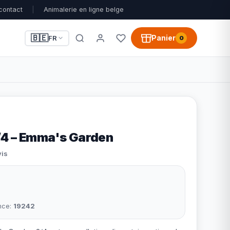
contact
|
Animalerie en ligne belge
🇧🇪
Panier
FR
0
/4 – Emma's Garden
vis
nce:
19242