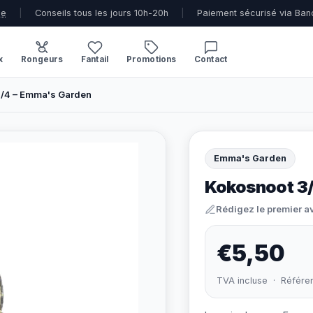
ue
|
Conseils tous les jours 10h-20h
|
Paiement sécurisé via Ban
x
Rongeurs
Fantail
Promotions
Contact
/4 – Emma's Garden
Emma's Garden
Kokosnoot 3
Rédigez le premier a
€5,50
TVA incluse · Référe