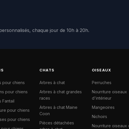
 personnalisés, chaque jour de 10h à 20h.
NS
CHATS
OISEAUX
s pour chiens
Arbres à chat
Perruches
ns pour chiens
Arbres à chat grandes
Nourriture oiseaux
races
d'intérieur
 Fantail
Arbres à chat Maine
Mangeoires
ture pour chiens
Coon
Nichoirs
ises pour chiens
Pièces détachées
Nourriture oiseaux
 pour chiens