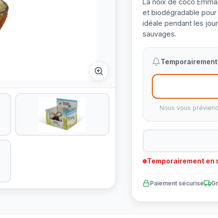
La noix de coco Emma's
et biodégradable pour 
idéale pendant les jour
sauvages.
Temporairement 
Nous vous préviend
Temporairement en r
Paiement sécurisé
Gr