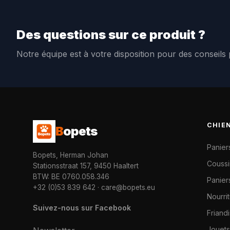
Des questions sur ce produit ?
Notre équipe est à votre disposition pour des conseils
CHIE
B
opets
Panier
Bopets, Herman Johan
Coussi
Stationsstraat 157, 9450 Haaltert
BTW: BE 0760.058.346
Paniers
+32 (0)53 839 642
·
care@bopets.eu
Nourri
Suivez-nous sur Facebook
Friand
Jouets