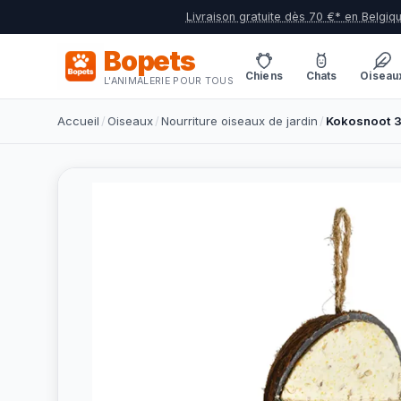
Livraison gratuite dès 70 €* en Belgiq
Bopets
Chiens
Chats
Oiseau
L'ANIMALERIE POUR TOUS
Accueil
/
Oiseaux
/
Nourriture oiseaux de jardin
/
Kokosnoot 3