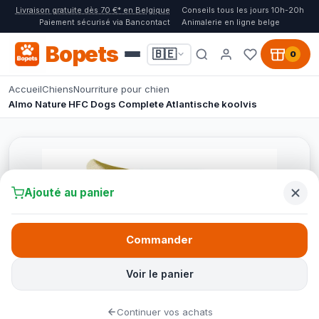
Livraison gratuite dès 70 €* en Belgique
Conseils tous les jours 10h-20h
Paiement sécurisé via Bancontact
Animalerie en ligne belge
Bopets
🇧🇪
0
Accueil
Chiens
Nourriture pour chien
Almo Nature HFC Dogs Complete Atlantische koolvis
Ajouté au panier
Commander
Voir le panier
Continuer vos achats