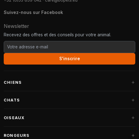
+32 (0)53 839 642
·
care@bopets.eu
Suivez-nous sur Facebook
Newsletter
Recevez des offres et des conseils pour votre animal.
S'inscrire
CHIENS
Paniers pour chiens
CHATS
Coussins pour chiens
Arbres à chat
OISEAUX
Paniers Fantail
Arbres à chat grandes races
Nourriture pour chiens
Perruches
RONGEURS
Arbres à chat Maine Coon