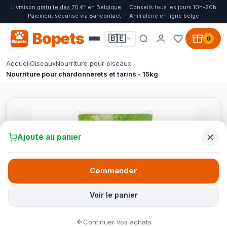
Livraison gratuite dès 70 €* en Belgique
Conseils tous les jours 10h-20h
Paiement sécurisé via Bancontact
Animalerie en ligne belge
Bopets
🇧🇪
0
Accueil
Oiseaux
Nourriture pour oiseaux
Nourriture pour chardonnerets et tarins - 15kg
Ajouté au panier
Commander
Voir le panier
Continuer vos achats