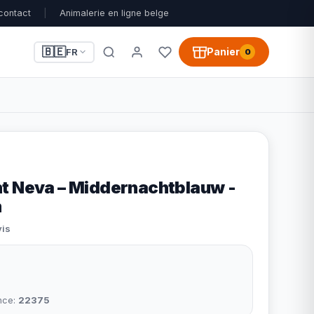
contact
|
Animalerie en ligne belge
🇧🇪
Panier
FR
0
t Neva – Middernachtblauw -
m
vis
nce:
22375