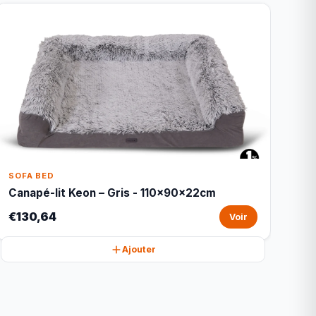
SOFA BED
Canapé-lit Keon – Gris - 110x90x22cm
€130,64
Voir
Ajouter