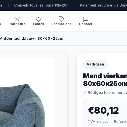
ue
|
Conseils tous les jours 10h-20h
|
Paiement sécurisé via Ban
x
Rongeurs
Fantail
Promotions
Contact
– Middernachtblauw - 80x60x25cm
Vadigran
Mand vierkan
80x60x25c
Rédigez le premier a
€80,12
TVA incluse · Référe