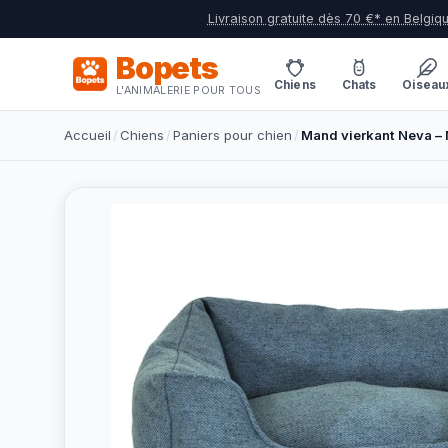
Livraison gratuite dès 70 €* en Belgiq
Bopets
Chiens
Chats
Oiseau
L'ANIMALERIE POUR TOUS
Accueil
/
Chiens
/
Paniers pour chien
/
Mand vierkant Neva 