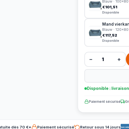
Blauw · 100x8
€101,51
Disponible
Mand vierkan
Blauw · 120x8
€117,52
Disponible
−
+
Disponible : livraiso
Paiement sécurisé
Gr
atuite dès 70 €*
Paiement sécurisé
Retour sous 14 jours
Banconta