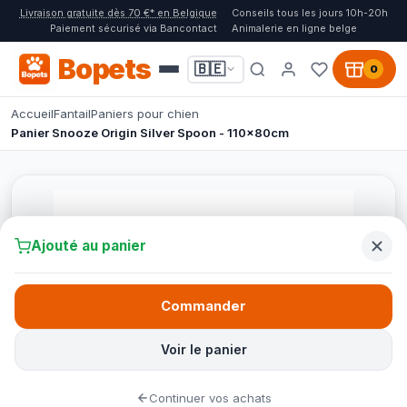
Livraison gratuite dès 70 €* en Belgique
Conseils tous les jours 10h-20h
Paiement sécurisé via Bancontact
Animalerie en ligne belge
Bopets
🇧🇪
0
Accueil
Fantail
Paniers pour chien
Panier Snooze Origin Silver Spoon - 110x80cm
Ajouté au panier
Commander
Voir le panier
Continuer vos achats