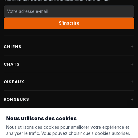
S'inscrire
CHIENS
Paniers pour chiens
CHATS
Coussins pour chiens
Arbres à chat
OISEAUX
Paniers Fantail
Arbres à chat grandes races
Nourriture pour chiens
Perruches
RONGEURS
Arbres à chat Maine Coon
Friandises pour chiens
Nourriture oiseaux d'intérieur
Pièces détachées arbre à chat
Nourriture pour lapins
Nous utilisons des cookies
Jouets pour chiens
Mangeoires
FANTAIL
Tonneaux à griffer
Nourriture pour rongeurs
Nous utilisons des cookies pour améliorer votre expérience et
Colliers & laisses
Nichoirs
analyser le trafic. Vous pouvez choisir quels cookies autoriser.
Paniers pour chats
Accessoires
Paniers Fantail