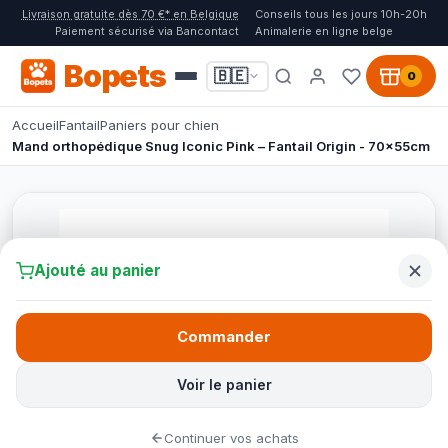
Livraison gratuite dès 70 €* en Belgique
Conseils tous les jours 10h-20h
Paiement sécurisé via Bancontact
Animalerie en ligne belge
Bopets
🇧🇪
0
Accueil
Fantail
Paniers pour chien
Mand orthopédique Snug Iconic Pink – Fantail Origin - 70x55cm
Ajouté au panier
Commander
Voir le panier
Continuer vos achats