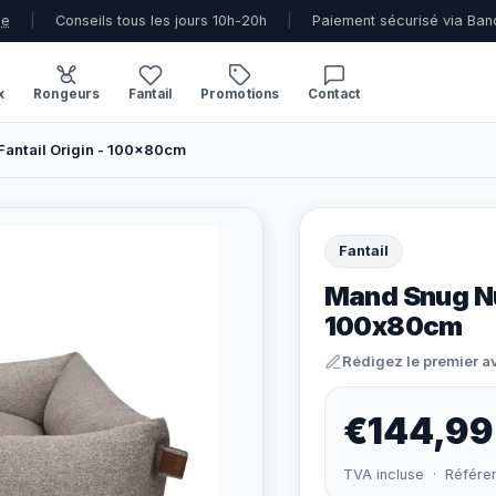
ue
|
Conseils tous les jours 10h-20h
|
Paiement sécurisé via Ban
x
Rongeurs
Fantail
Promotions
Contact
Fantail Origin - 100x80cm
Fantail
Mand Snug Nut
100x80cm
Rédigez le premier a
€144,99
TVA incluse · Référe