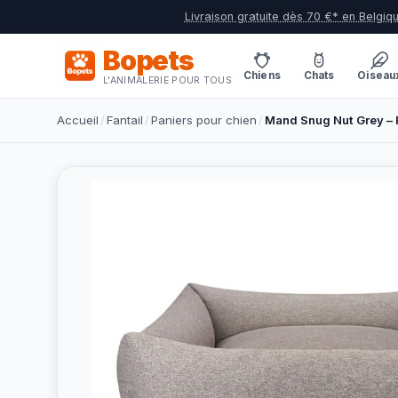
Livraison gratuite dès 70 €* en Belgiq
Bopets
Chiens
Chats
Oiseau
L'ANIMALERIE POUR TOUS
Accueil
/
Fantail
/
Paniers pour chien
/
Mand Snug Nut Grey – 