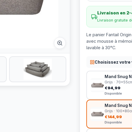
Livraison en 2-
Livraison gratuite 
Le panier Fantail Origi
avec mousse à mémoir
lavable à 30°C.
Choisissez votre 
Mand Snug Nu
Grijs · 70x55c
€94,99
Disponible
Mand Snug Nu
Grijs · 100x80
€144,99
Disponible