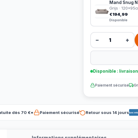
Mand Snug Nu
Grijs · 120x95
€194,99
Disponible
−
+
Disponible : livraiso
Paiement sécurisé
Gr
atuite dès 70 €*
Paiement sécurisé
Retour sous 14 jours
Banconta
Informations supplémentaires