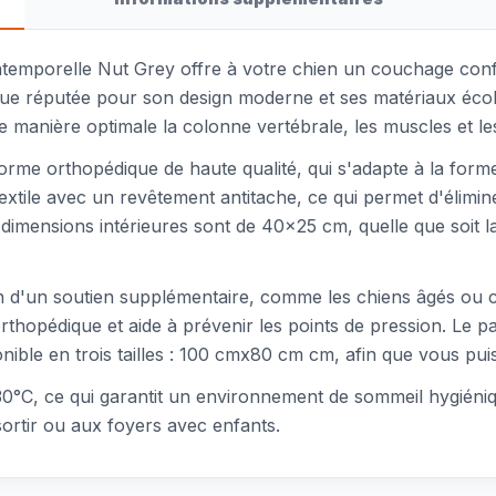
ntemporelle Nut Grey offre à votre chien un couchage confor
rque réputée pour son design moderne et ses matériaux éco
 manière optimale la colonne vertébrale, les muscles et les
rme orthopédique de haute qualité, qui s'adapte à la forme
textile avec un revêtement antitache, ce qui permet d'élimin
dimensions intérieures sont de 40x25 cm, quelle que soit la
in d'un soutien supplémentaire, comme les chiens âgés ou c
opédique et aide à prévenir les points de pression. Le pan
ible en trois tailles : 100 cmx80 cm cm, afin que vous puissi
30°C, ce qui garantit un environnement de sommeil hygiéniq
sortir ou aux foyers avec enfants.