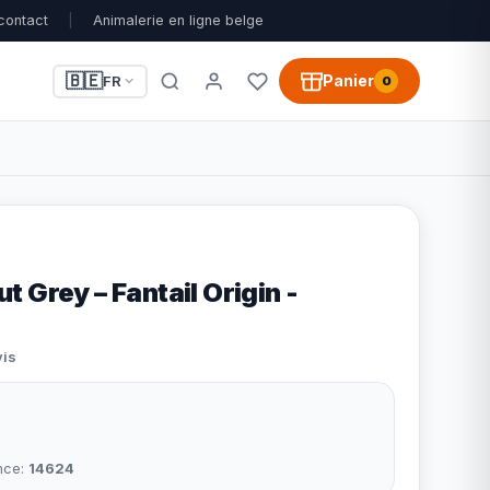
contact
|
Animalerie en ligne belge
🇧🇪
Panier
FR
0
 Grey – Fantail Origin -
vis
nce:
14624