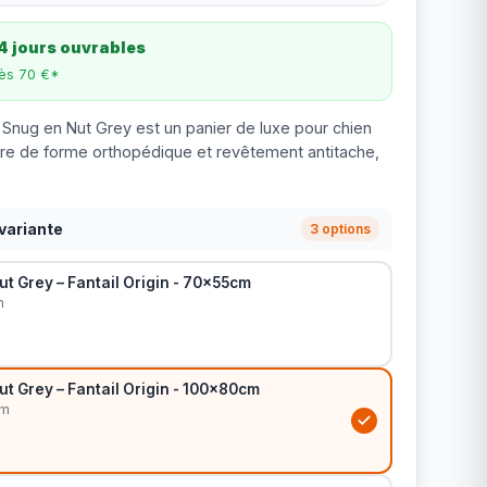
4 jours ouvrables
dès 70 €*
n Snug en Nut Grey est un panier de luxe pour chien
e de forme orthopédique et revêtement antitache,
variante
3 options
t Grey – Fantail Origin - 70x55cm
m
t Grey – Fantail Origin - 100x80cm
cm