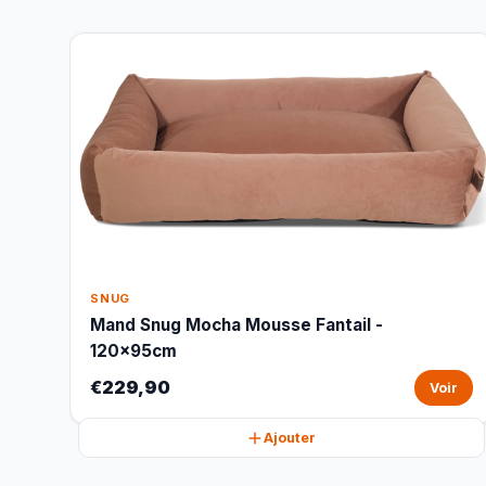
SNUG
Mand Snug Mocha Mousse Fantail -
120x95cm
€229,90
Voir
Ajouter