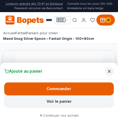
Livraison gratuite dès 70 €* en Belgique
Conseils tous les jours 10h-20h
Paiement sécurisé via Bancontact
Animalerie en ligne belge
Bopets
🇧🇪
0
Accueil
Fantail
Paniers pour chien
Mand Snug Silver Spoon – Fantail Origin - 100x80cm
Ajouté au panier
Commander
Voir le panier
Continuer vos achats