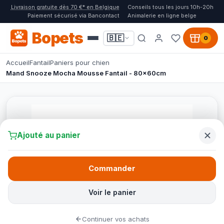
Livraison gratuite dès 70 €* en Belgique
Conseils tous les jours 10h-20h
Paiement sécurisé via Bancontact
Animalerie en ligne belge
Bopets
🇧🇪
0
Accueil
Fantail
Paniers pour chien
Mand Snooze Mocha Mousse Fantail - 80x60cm
Ajouté au panier
Commander
Voir le panier
Continuer vos achats