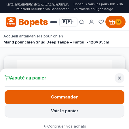
Livraison gratuite dès 70 €* en Belgique
Conseils tous les jours 10h-20h
Paiement sécurisé via Bancontact
Animalerie en ligne belge
Bopets
🇧🇪
0
Accueil
Fantail
Paniers pour chien
Mand pour chien Snug Deep Taupe – Fantail - 120x95cm
Ajouté au panier
Commander
Voir le panier
Continuer vos achats