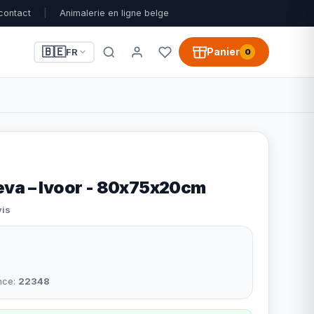
contact
|
Animalerie en ligne belge
🇧🇪
Panier
FR
0
va – Ivoor - 80x75x20cm
vis
nce:
22348