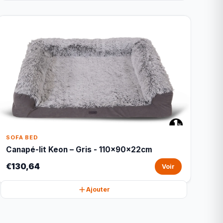
SOFA BED
Canapé-lit Keon – Gris - 110x90x22cm
€130,64
Voir
Ajouter