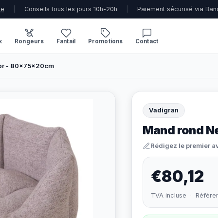
ue
|
Conseils tous les jours 10h-20h
|
Paiement sécurisé via Ban
x
Rongeurs
Fantail
Promotions
Contact
oor - 80x75x20cm
Vadigran
Mand rond Ne
Rédigez le premier a
€80,12
TVA incluse · Référe