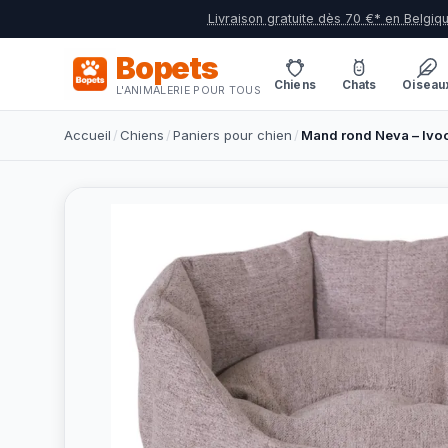
Livraison gratuite dès 70 €* en Belgiq
Bopets
Chiens
Chats
Oiseau
L'ANIMALERIE POUR TOUS
Accueil
/
Chiens
/
Paniers pour chien
/
Mand rond Neva – Iv