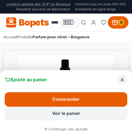
Livraison gratuite dès 70 €* en Belgique
Conseils tous les jours 10h-20h
Paiement sécurisé via Bancontact
Animalerie en ligne belge
Bopets
🇧🇪
0
Accueil
Produits
Parfum pour chiot – Biogance
Ajouté au panier
Commander
Voir le panier
Continuer vos achats