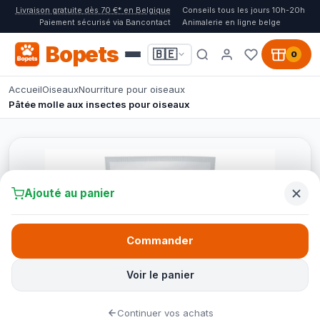
Livraison gratuite dès 70 €* en Belgique
Conseils tous les jours 10h-20h
Paiement sécurisé via Bancontact
Animalerie en ligne belge
Bopets
🇧🇪
0
Accueil
Oiseaux
Nourriture pour oiseaux
Pâtée molle aux insectes pour oiseaux
Ajouté au panier
Commander
Voir le panier
Continuer vos achats