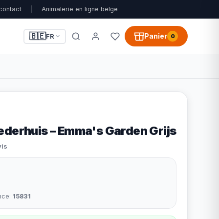
contact
|
Animalerie en ligne belge
🇧🇪
Panier
FR
0
ederhuis – Emma's Garden Grijs
vis
nce:
15831