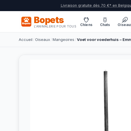
Livraison gratuite dès 70 €* en Belgiq
Bopets
Chiens
Chats
Oiseau
L'ANIMALERIE POUR TOUS
Accueil
/
Oiseaux
/
Mangeoires
/
Voet voor voederhuis – Emm