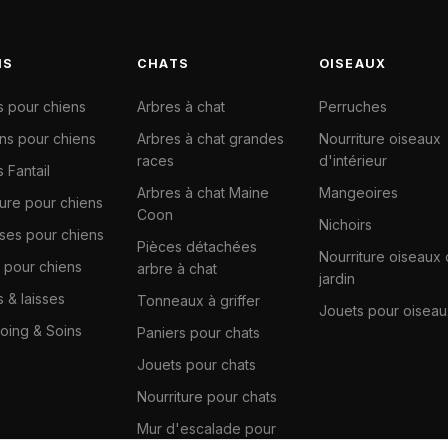
NS
CHATS
OISEAUX
s pour chiens
Arbres à chat
Perruches
ns pour chiens
Arbres à chat grandes
Nourriture oiseaux
races
d'intérieur
 Fantail
Arbres à chat Maine
Mangeoires
ture pour chiens
Coon
Nichoirs
ises pour chiens
Pièces détachées
Nourriture oiseaux
 pour chiens
arbre à chat
jardin
s & laisses
Tonneaux à griffer
Jouets pour oiseau
ing & Soins
Paniers pour chats
Jouets pour chats
Nourriture pour chats
Mur d'escalade pour