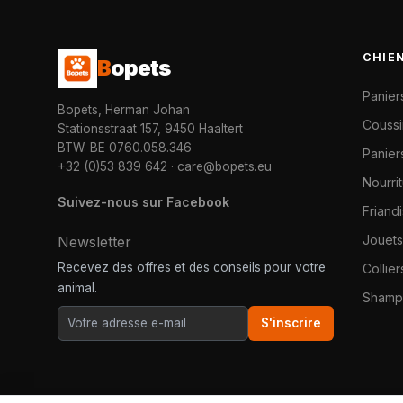
CHIE
B
opets
Panier
Bopets, Herman Johan
Coussi
Stationsstraat 157, 9450 Haaltert
BTW: BE 0760.058.346
Paniers
+32 (0)53 839 642
·
care@bopets.eu
Nourri
Suivez-nous sur Facebook
Friand
Jouets
Newsletter
Recevez des offres et des conseils pour votre
Collier
animal.
Shampo
S'inscrire