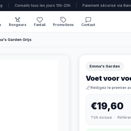
ue
|
Conseils tous les jours 10h-20h
|
Paiement sécurisé via Ban
x
Rongeurs
Fantail
Promotions
Contact
a's Garden Grijs
Emma's Garden
Voet voor vo
Rédigez le premier a
€19,60
TVA incluse · Référe