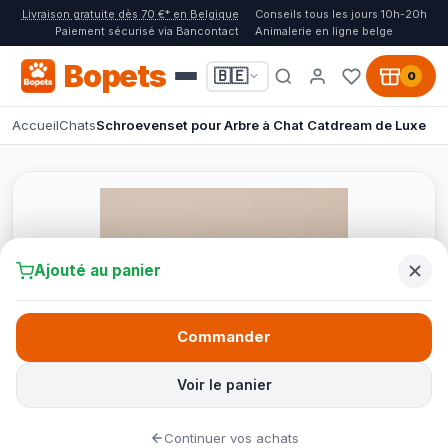
Livraison gratuite dès 70 €* en Belgique
Conseils tous les jours 10h-20h
Paiement sécurisé via Bancontact
Animalerie en ligne belge
Bopets
🇧🇪
0
Accueil
Chats
Schroevenset pour Arbre à Chat Catdream de Luxe
Ajouté au panier
Commander
Voir le panier
Continuer vos achats