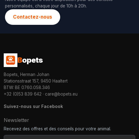
personnalisés, chaque jour de 10h à 20h.
Contactez-nous
B
opets
Bopets, Herman Johan
Stationsstraat 157, 9450 Haaltert
BTW: BE 0760.058.346
+32 (0)53 839 642
·
care@bopets.eu
Suivez-nous sur Facebook
Newsletter
Recevez des offres et des conseils pour votre animal.