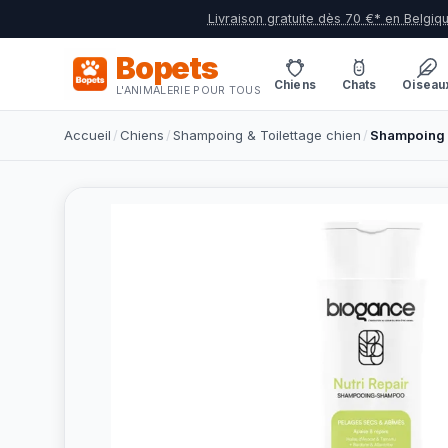
Livraison gratuite dès 70 €* en Belgiq
Bopets
Chiens
Chats
Oiseau
L'ANIMALERIE POUR TOUS
Accueil
/
Chiens
/
Shampoing & Toilettage chien
/
Shampoing c