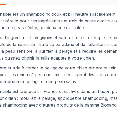
sible est un shampooing doux et pH neutre spécialement c
 réputé pour ses ingrédients naturels de haute qualité et o
frant de peau sèche, qui démange ou irritée.
'ingrédients biologiques et naturels et est exempte de par
uile de tamanu, de l'huile de baradane et de l'allantoïne, c
r la peau sensible, à purifier le pelage et à réduire les dé
us puissiez choisir la taille adaptée à votre chien.
ère et aide à garder le pelage de votre chien propre et sain
 pour les chiens à peau normale nécessitant des soins doux
ontribue à un pelage et une peau sains.
ble est fabriqué en France et est livré dans un flacon pra
 chien : mouillez le pelage, appliquez le shampooing, m
le shampooing avec d'autres produits de la gamme Bioganc