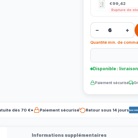
€99,42
Rupture de st
−
+
Quantité min. de comma
Disponible : livraiso
Paiement sécurisé
Gr
atuite dès 70 €*
Paiement sécurisé
Retour sous 14 jours
Banconta
Informations supplémentaires