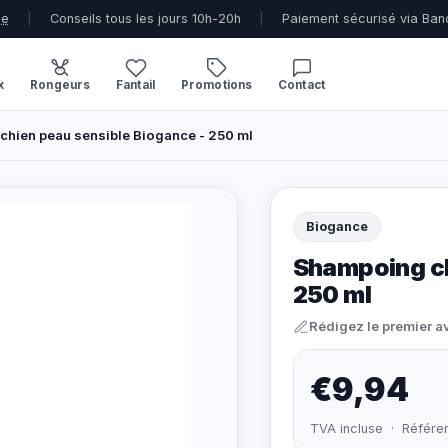
ue
|
Conseils tous les jours 10h-20h
|
Paiement sécurisé via Ban
x
Rongeurs
Fantail
Promotions
Contact
hien peau sensible Biogance - 250 ml
Biogance
Shampoing ch
250 ml
Rédigez le premier a
€9,94
TVA incluse · Référe