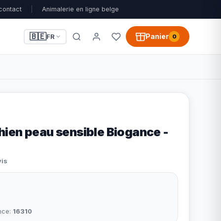
contact
|
Animalerie en ligne belge
🇧🇪
Panier
FR
0
ien peau sensible Biogance -
vis
nce:
16310