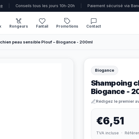
ue
|
Conseils tous les jours 10h-20h
|
Paiement sécurisé via Ban
x
Rongeurs
Fantail
Promotions
Contact
hien peau sensible Plouf – Biogance - 200ml
Biogance
Shampoing ch
Biogance - 2
Rédigez le premier a
€6,51
TVA incluse · Référe