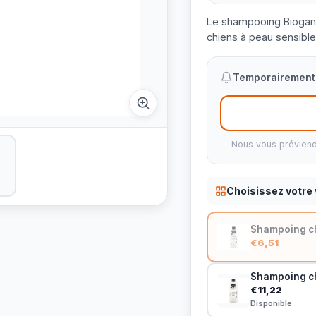
Le shampooing Bioganc
chiens à peau sensible
Temporairement 
Nous vous préviend
Choisissez votre 
Shampoing ch
€6,51
Shampoing ch
€11,22
Disponible