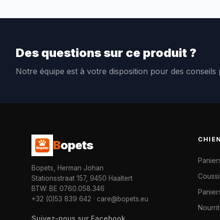
Des questions sur ce produit ?
Notre équipe est à votre disposition pour des conseils
CHIE
B
opets
Panier
Bopets, Herman Johan
Coussi
Stationsstraat 157, 9450 Haaltert
BTW: BE 0760.058.346
Paniers
+32 (0)53 839 642
·
care@bopets.eu
Nourri
Suivez-nous sur Facebook