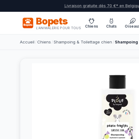
Livraison gratuite dès 70 €* en Belgiq
Bopets
Chiens
Chats
Oiseau
L'ANIMALERIE POUR TOUS
Accueil
/
Chiens
/
Shampoing & Toilettage chien
/
Shampoing c