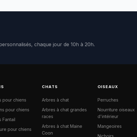
 personnalisés, chaque jour de 10h à 20h.
NS
CHATS
OISEAUX
s pour chiens
Arbres à chat
Perruches
ns pour chiens
Arbres à chat grandes
Nourriture oiseaux
races
d'intérieur
 Fantail
Arbres à chat Maine
Mangeoires
ture pour chiens
Coon
Nichoirs