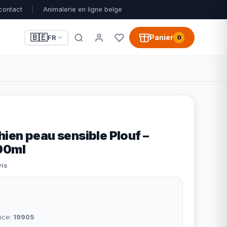
contact
|
Animalerie en ligne belge
🇧🇪
Panier
FR
0
ien peau sensible Plouf –
00ml
vis
nce:
19905