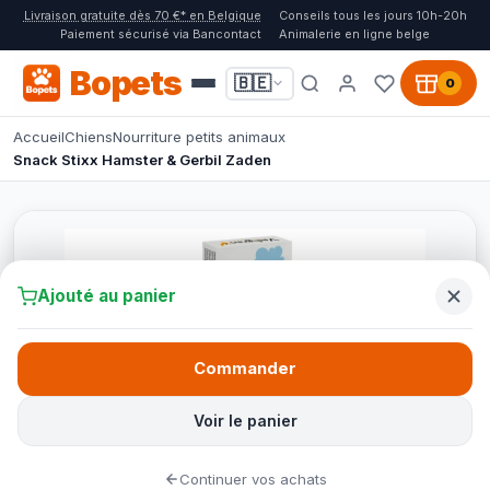
Livraison gratuite dès 70 €* en Belgique
Conseils tous les jours 10h-20h
Paiement sécurisé via Bancontact
Animalerie en ligne belge
Bopets
🇧🇪
0
Accueil
Chiens
Nourriture petits animaux
Snack Stixx Hamster & Gerbil Zaden
Ajouté au panier
Commander
Voir le panier
Continuer vos achats