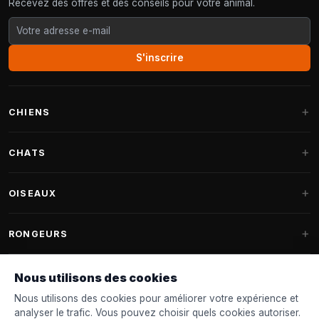
Recevez des offres et des conseils pour votre animal.
S'inscrire
CHIENS
Paniers pour chiens
CHATS
Coussins pour chiens
Arbres à chat
OISEAUX
Paniers Fantail
Arbres à chat grandes races
Nourriture pour chiens
Perruches
RONGEURS
Arbres à chat Maine Coon
Friandises pour chiens
Nourriture oiseaux d'intérieur
Pièces détachées arbre à chat
Nourriture pour lapins
Nous utilisons des cookies
Jouets pour chiens
Mangeoires
FANTAIL
Tonneaux à griffer
Nourriture pour rongeurs
Nous utilisons des cookies pour améliorer votre expérience et
Colliers & laisses
Nichoirs
analyser le trafic. Vous pouvez choisir quels cookies autoriser.
Paniers pour chats