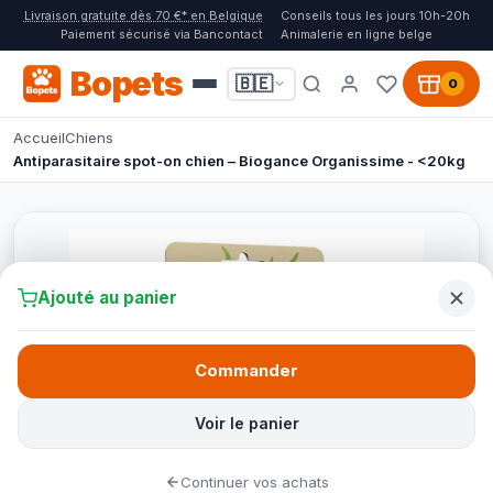
Livraison gratuite dès 70 €* en Belgique
Conseils tous les jours 10h-20h
Paiement sécurisé via Bancontact
Animalerie en ligne belge
Bopets
🇧🇪
0
Accueil
Chiens
Antiparasitaire spot-on chien – Biogance Organissime - <20kg
Ajouté au panier
Commander
Voir le panier
Continuer vos achats