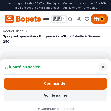
Livraison gratuite dès 70 €* en Belgique
Conseils tous les jours 10h-20h
Paiement sécurisé via Bancontact
Animalerie en ligne belge
Bopets
🇧🇪
0
Accueil
Oiseaux
Spray anti-parasitaire Biogance ParaStop Volaille & Oiseaux
250ml
Ajouté au panier
Commander
Voir le panier
Continuer vos achats