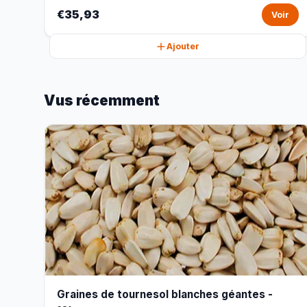
€35,93
Voir
Ajouter
Vus récemment
Graines de tournesol blanches géantes -