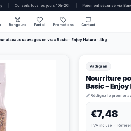
ue
|
Conseils tous les jours 10h-20h
|
Paiement sécurisé via Ban
x
Rongeurs
Fantail
Promotions
Contact
our oiseaux sauvages en vrac Basic – Enjoy Nature - 4kg
Vadigran
Nourriture p
Basic – Enjoy
Rédigez le premier a
€7,48
TVA incluse · Référe