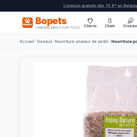
Livraison gratuite dès 70 €* en Belgiq
Bopets
Chiens
Chats
Oiseau
L'ANIMALERIE POUR TOUS
Accueil
/
Oiseaux
/
Nourriture oiseaux de jardin
/
Nourriture p