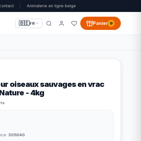
contact
|
Animalerie en ligne belge
🇧🇪
Panier
FR
0
our oiseaux sauvages en vrac
 Nature - 4kg
vis
nce:
305040