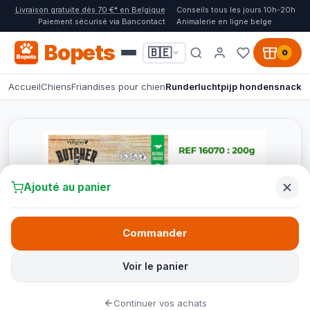
Livraison gratuite dès 70 €* en Belgique
Conseils tous les jours 10h-20h
Paiement sécurisé via Bancontact
Animalerie en ligne belge
Bopets
🇧🇪
0
Accueil
Chiens
Friandises pour chien
Runderluchtpijp hondensnack
Ajouté au panier
Commander
Voir le panier
Continuer vos achats