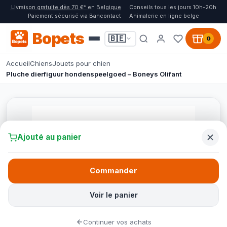
Livraison gratuite dès 70 €* en Belgique
Conseils tous les jours 10h-20h
Paiement sécurisé via Bancontact
Animalerie en ligne belge
Bopets
🇧🇪
0
Accueil
Chiens
Jouets pour chien
Pluche dierfiguur hondenspeelgoed – Boneys Olifant
Ajouté au panier
Commander
Voir le panier
Continuer vos achats