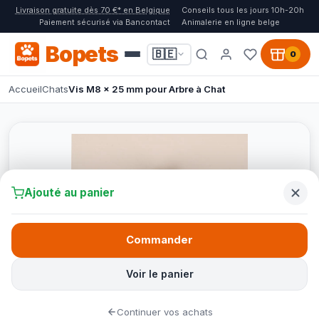
Livraison gratuite dès 70 €* en Belgique
Conseils tous les jours 10h-20h
Paiement sécurisé via Bancontact
Animalerie en ligne belge
Bopets
🇧🇪
0
Accueil
Chats
Vis M8 x 25 mm pour Arbre à Chat
Ajouté au panier
Commander
Voir le panier
Continuer vos achats