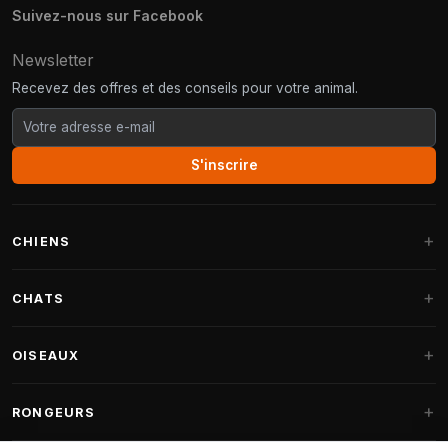
Suivez-nous sur Facebook
Newsletter
Recevez des offres et des conseils pour votre animal.
S'inscrire
CHIENS
Paniers pour chiens
CHATS
Coussins pour chiens
Arbres à chat
OISEAUX
Paniers Fantail
Arbres à chat grandes races
Nourriture pour chiens
Perruches
RONGEURS
Arbres à chat Maine Coon
Friandises pour chiens
Nourriture oiseaux d'intérieur