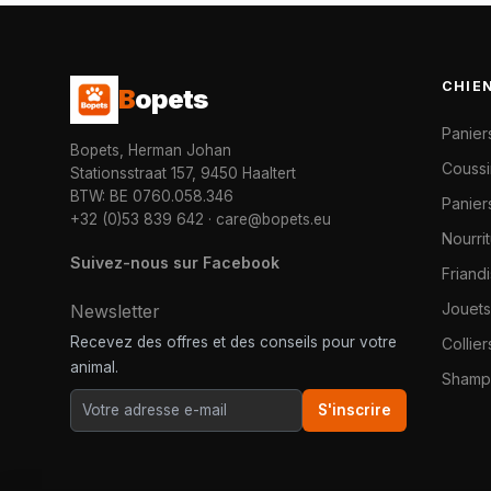
CHIE
B
opets
Panier
Bopets, Herman Johan
Coussi
Stationsstraat 157, 9450 Haaltert
BTW: BE 0760.058.346
Paniers
+32 (0)53 839 642
·
care@bopets.eu
Nourri
Suivez-nous sur Facebook
Friand
Jouets
Newsletter
Recevez des offres et des conseils pour votre
Collier
animal.
Shampo
S'inscrire