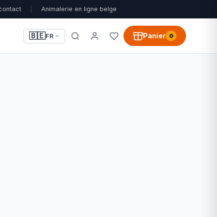
contact
|
Animalerie en ligne belge
🇧🇪
Panier
FR
0