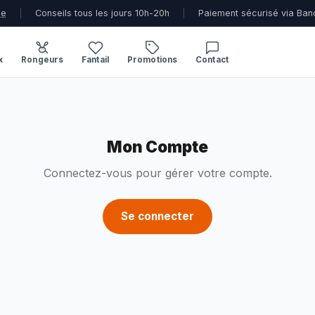
ue
|
Conseils tous les jours 10h-20h
|
Paiement sécurisé via Ban
x
Rongeurs
Fantail
Promotions
Contact
Mon Compte
Connectez-vous pour gérer votre compte.
Se connecter