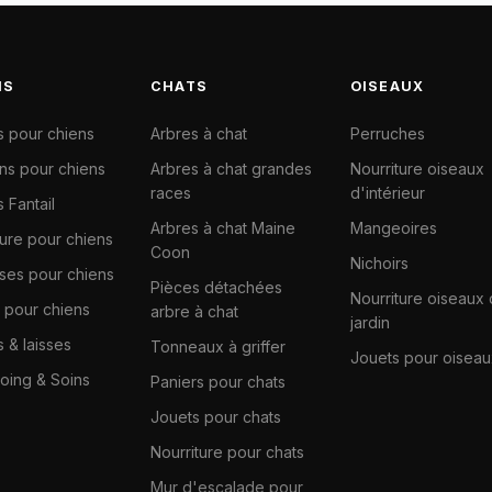
NS
CHATS
OISEAUX
s pour chiens
Arbres à chat
Perruches
ns pour chiens
Arbres à chat grandes
Nourriture oiseaux
races
d'intérieur
 Fantail
Arbres à chat Maine
Mangeoires
ture pour chiens
Coon
Nichoirs
ises pour chiens
Pièces détachées
Nourriture oiseaux
 pour chiens
arbre à chat
jardin
s & laisses
Tonneaux à griffer
Jouets pour oiseau
ing & Soins
Paniers pour chats
Jouets pour chats
Nourriture pour chats
Mur d'escalade pour