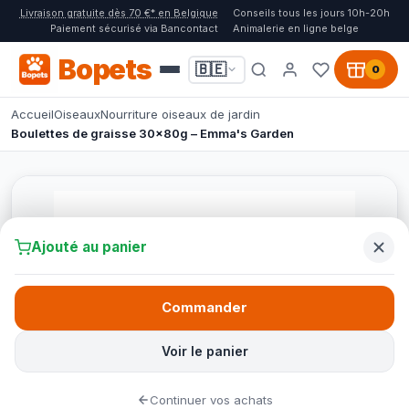
Livraison gratuite dès 70 €* en Belgique
Conseils tous les jours 10h-20h
Paiement sécurisé via Bancontact
Animalerie en ligne belge
Bopets
🇧🇪
0
Accueil
Oiseaux
Nourriture oiseaux de jardin
Boulettes de graisse 30x80g – Emma's Garden
Ajouté au panier
Commander
Voir le panier
Continuer vos achats