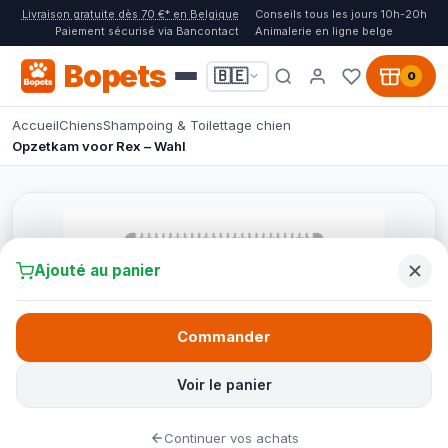
Livraison gratuite dès 70 €* en Belgique
Conseils tous les jours 10h-20h
Paiement sécurisé via Bancontact
Animalerie en ligne belge
Bopets
🇧🇪
0
Accueil
Chiens
Shampoing & Toilettage chien
Opzetkam voor Rex – Wahl
Ajouté au panier
Commander
Voir le panier
Continuer vos achats