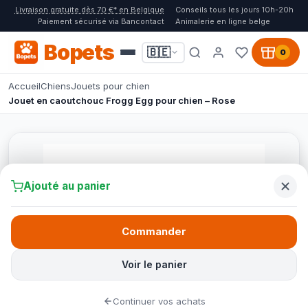
Livraison gratuite dès 70 €* en Belgique
Conseils tous les jours 10h-20h
Paiement sécurisé via Bancontact
Animalerie en ligne belge
Bopets
🇧🇪
0
Accueil
Chiens
Jouets pour chien
Jouet en caoutchouc Frogg Egg pour chien – Rose
Ajouté au panier
Commander
Voir le panier
Continuer vos achats