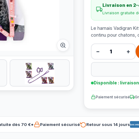
Livraison en 2-
Livraison gratuite 
Le harnais Vadigran Ki
continu pour chatons, 
−
+
Disponible : livraiso
Paiement sécurisé
Gr
atuite dès 70 €*
Paiement sécurisé
Retour sous 14 jours
Banconta