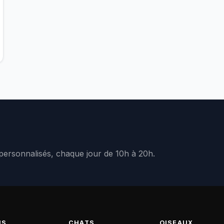
 personnalisés, chaque jour de 10h à 20h.
NS
CHATS
OISEAUX