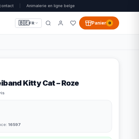
contact
|
Animalerie en ligne belge
🇧🇪
Panier
FR
0
iband Kitty Cat – Roze
vis
nce:
16597