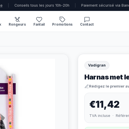
ue
|
Conseils tous les jours 10h-20h
|
Paiement sécurisé via Ban
x
Rongeurs
Fantail
Promotions
Contact
Vadigran
Harnas met le
Rédigez le premier a
€11,42
TVA incluse · Référe