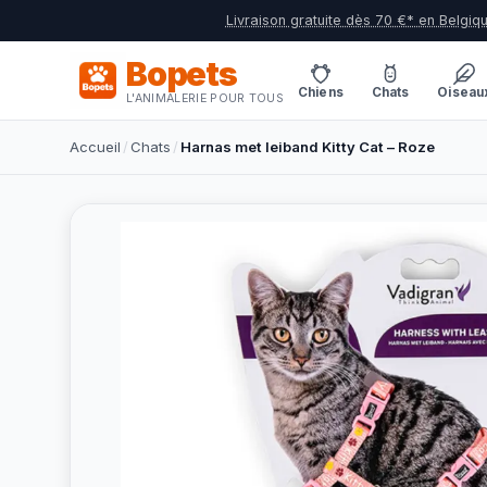
Livraison gratuite dès 70 €* en Belgiq
Bopets
Chiens
Chats
Oiseau
L'ANIMALERIE POUR TOUS
Accueil
/
Chats
/
Harnas met leiband Kitty Cat – Roze