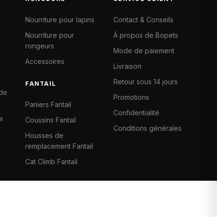
Nourriture pour lapins
Contact & Conseils
Nourriture pour
À propos de Bopets
rongeurs
Mode de paiement
Accessoires
Livraison
Retour sous 14 jours
FANTAIL
 de
Promotions
Paniers Fantail
Confidentialité
x
Coussins Fantail
Conditions générales
Housses de
remplacement Fantail
Cat Climb Fantail