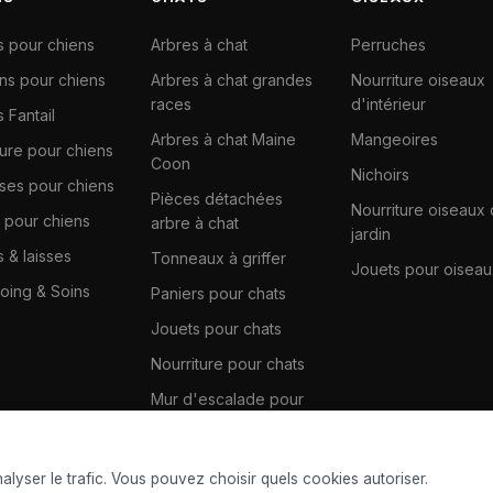
s pour chiens
Arbres à chat
Perruches
ns pour chiens
Arbres à chat grandes
Nourriture oiseaux
races
d'intérieur
 Fantail
Arbres à chat Maine
Mangeoires
ture pour chiens
Coon
Nichoirs
ises pour chiens
Pièces détachées
Nourriture oiseaux
 pour chiens
arbre à chat
jardin
s & laisses
Tonneaux à griffer
Jouets pour oiseau
ing & Soins
Paniers pour chats
Jouets pour chats
Nourriture pour chats
Mur d'escalade pour
chats
lyser le trafic. Vous pouvez choisir quels cookies autoriser.