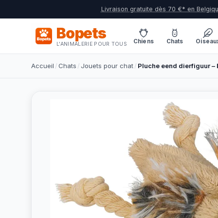
Livraison gratuite dès 70 €* en Belgiq
Bopets
Chiens
Chats
Oiseau
L'ANIMALERIE POUR TOUS
Accueil
/
Chats
/
Jouets pour chat
/
Pluche eend dierfiguur – 