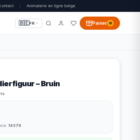
contact
|
Animalerie en ligne belge
🇧🇪
Panier
FR
0
ierfiguur – Bruin
vis
nce:
14376