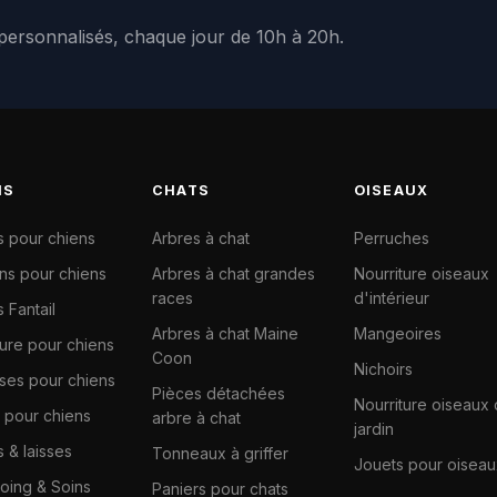
 personnalisés, chaque jour de 10h à 20h.
NS
CHATS
OISEAUX
s pour chiens
Arbres à chat
Perruches
ns pour chiens
Arbres à chat grandes
Nourriture oiseaux
races
d'intérieur
 Fantail
Arbres à chat Maine
Mangeoires
ture pour chiens
Coon
Nichoirs
ises pour chiens
Pièces détachées
Nourriture oiseaux
 pour chiens
arbre à chat
jardin
s & laisses
Tonneaux à griffer
Jouets pour oiseau
ing & Soins
Paniers pour chats