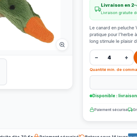
Livraison en 2-
Livraison gratuite 
Le canard en peluche 
pratique pour l'herbe 
long stimule le plaisir 
−
+
Quantité min. de comma
Disponible : livraiso
Paiement sécurisé
Gr
atuite dès 70 €*
Paiement sécurisé
Retour sous 14 jours
Banconta