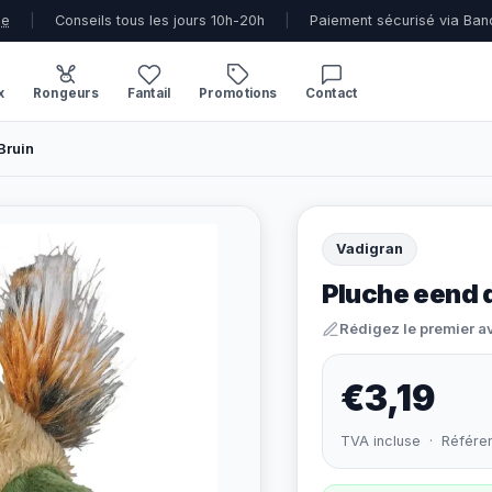
ue
|
Conseils tous les jours 10h-20h
|
Paiement sécurisé via Ban
x
Rongeurs
Fantail
Promotions
Contact
Bruin
Vadigran
Pluche eend d
Rédigez le premier a
€3,19
TVA incluse · Référe