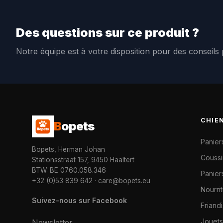
Des questions sur ce produit ?
Notre équipe est à votre disposition pour des conseils
CHIE
B
opets
Panier
Bopets, Herman Johan
Coussi
Stationsstraat 157, 9450 Haaltert
BTW: BE 0760.058.346
Paniers
+32 (0)53 839 642
·
care@bopets.eu
Nourri
Suivez-nous sur Facebook
Friand
Jouets
Newsletter