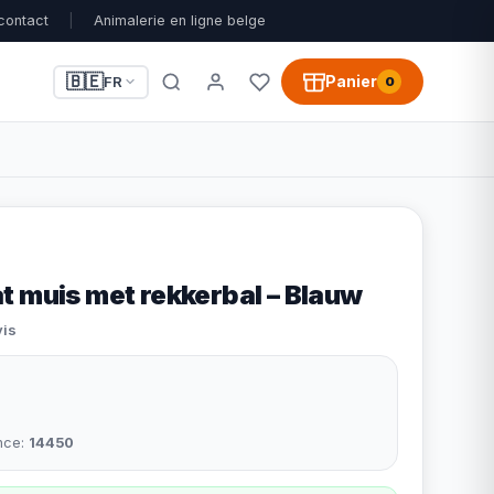
contact
|
Animalerie en ligne belge
🇧🇪
Panier
FR
0
t muis met rekkerbal – Blauw
vis
nce:
14450