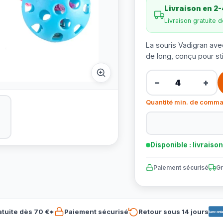
Livraison en 2-
Livraison gratuite 
La souris Vadigran ave
de long, conçu pour sti
−
+
Quantité min. de comma
Disponible : livraiso
Paiement sécurisé
Gr
atuite dès 70 €*
Paiement sécurisé
Retour sous 14 jours
Banconta