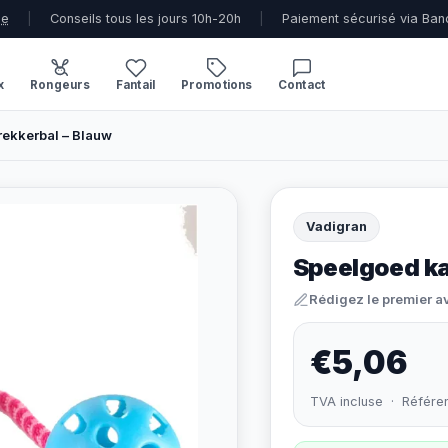
ue
|
Conseils tous les jours 10h-20h
|
Paiement sécurisé via Ban
x
Rongeurs
Fantail
Promotions
Contact
rekkerbal – Blauw
Vadigran
Speelgoed ka
Rédigez le premier a
€5,06
TVA incluse · Référe