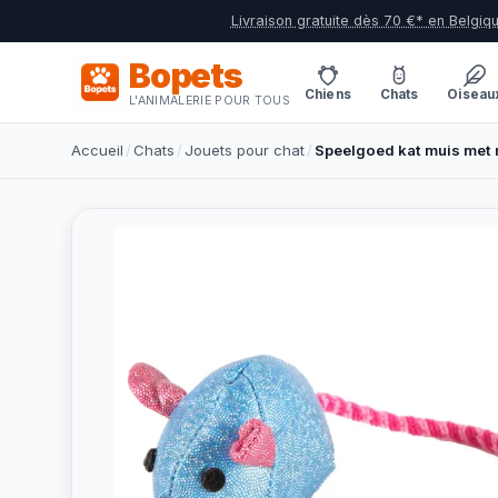
Livraison gratuite dès 70 €* en Belgiq
Bopets
Chiens
Chats
Oiseau
L'ANIMALERIE POUR TOUS
Accueil
/
Chats
/
Jouets pour chat
/
Speelgoed kat muis met 