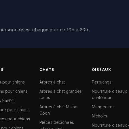
 personnalisés, chaque jour de 10h à 20h.
NS
CHATS
OISEAUX
s pour chiens
Arbres à chat
Perruches
ns pour chiens
Arbres à chat grandes
Nourriture oiseaux
races
d'intérieur
 Fantail
Arbres à chat Maine
Mangeoires
ture pour chiens
Coon
Nichoirs
ises pour chiens
Pièces détachées
Nourriture oiseaux
 pour chiens
arbre à chat