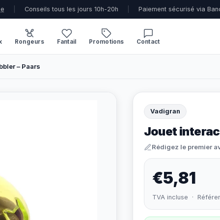
ue
|
Conseils tous les jours 10h-20h
|
Paiement sécurisé via Ban
x
Rongeurs
Fantail
Promotions
Contact
bbler – Paars
Vadigran
Jouet interac
Rédigez le premier a
€5,81
TVA incluse · Référe