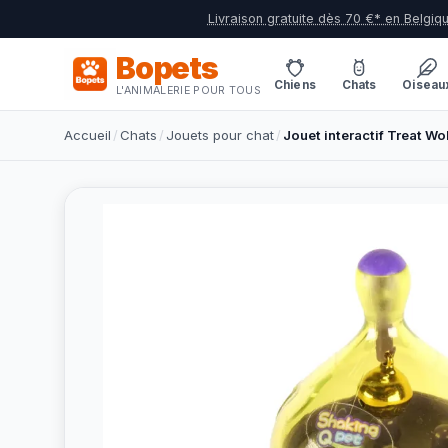
Livraison gratuite dès 70 €* en Belgiq
Bopets
Chiens
Chats
Oiseau
L'ANIMALERIE POUR TOUS
Accueil
/
Chats
/
Jouets pour chat
/
Jouet interactif Treat Wo