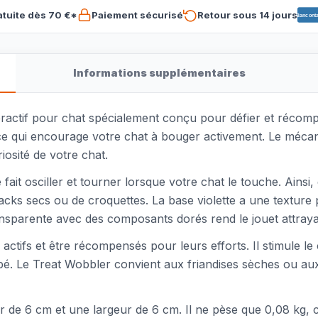
atuite dès 70 €*
Paiement sécurisé
Retour sous 14 jours
Banconta
Informations supplémentaires
eractif pour chat spécialement conçu pour défier et récomp
 ce qui encourage votre chat à bouger activement. Le mécanis
iosité de votre chat.
e fait osciller et tourner lorsque votre chat le touche. Ains
snacks secs ou de croquettes. La base violette a une texture
ransparente avec des composants dorés rend le jouet attraya
e actifs et être récompensés pour leurs efforts. Il stimule 
. Le Treat Wobbler convient aux friandises sèches ou aux 
 de 6 cm et une largeur de 6 cm. Il ne pèse que 0,08 kg, ce