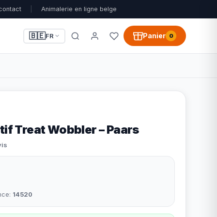
contact
|
Animalerie en ligne belge
🇧🇪
Panier
FR
0
tif Treat Wobbler – Paars
vis
nce:
14520