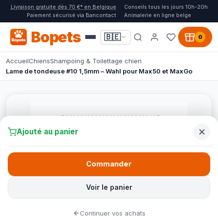
Livraison gratuite dès 70 €* en Belgique
Conseils tous les jours 10h-20h
Paiement sécurisé via Bancontact
Animalerie en ligne belge
Bopets
🇧🇪
0
Accueil
Chiens
Shampoing & Toilettage chien
Lame de tondeuse #10 1,5mm – Wahl pour Max50 et MaxGo
Ajouté au panier
Commander
Voir le panier
Continuer vos achats