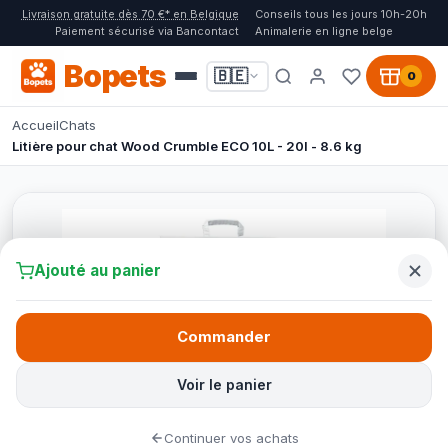
Livraison gratuite dès 70 €* en Belgique
Conseils tous les jours 10h-20h
Paiement sécurisé via Bancontact
Animalerie en ligne belge
Bopets
🇧🇪
0
Accueil
Chats
Litière pour chat Wood Crumble ECO 10L - 20l - 8.6 kg
Ajouté au panier
Commander
Voir le panier
Continuer vos achats