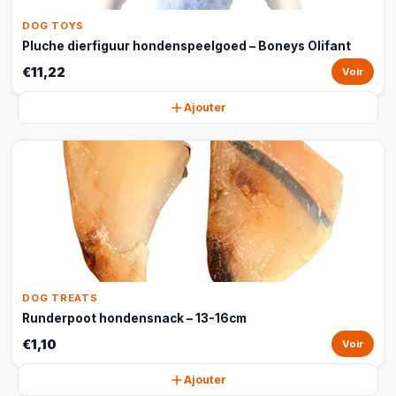
DOG TOYS
Pluche dierfiguur hondenspeelgoed – Boneys Olifant
€11,22
Voir
Ajouter
DOG TREATS
Runderpoot hondensnack – 13-16cm
€1,10
Voir
Ajouter