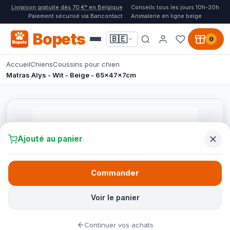
Livraison gratuite dès 70 €* en Belgique
Conseils tous les jours 10h-20h
Paiement sécurisé via Bancontact
Animalerie en ligne belge
Bopets
🇧🇪
0
Accueil
Chiens
Coussins pour chien
Matras Alys - Wit - Beige - 65x47x7cm
Ajouté au panier
Commander
Voir le panier
Continuer vos achats