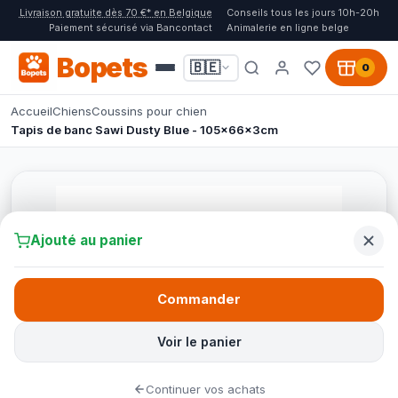
Livraison gratuite dès 70 €* en Belgique
Conseils tous les jours 10h-20h
Paiement sécurisé via Bancontact
Animalerie en ligne belge
Bopets
🇧🇪
0
Accueil
Chiens
Coussins pour chien
Tapis de banc Sawi Dusty Blue - 105x66x3cm
Ajouté au panier
Commander
Voir le panier
Continuer vos achats