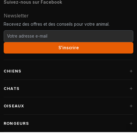
Suivez-nous sur Facebook
Newsletter
Recevez des offres et des conseils pour votre animal.
S'inscrire
CHIENS
Paniers pour chiens
CHATS
Coussins pour chiens
Arbres à chat
OISEAUX
Paniers Fantail
Arbres à chat grandes races
Nourriture pour chiens
Perruches
RONGEURS
Arbres à chat Maine Coon
Friandises pour chiens
Nourriture oiseaux d'intérieur
Pièces détachées arbre à chat