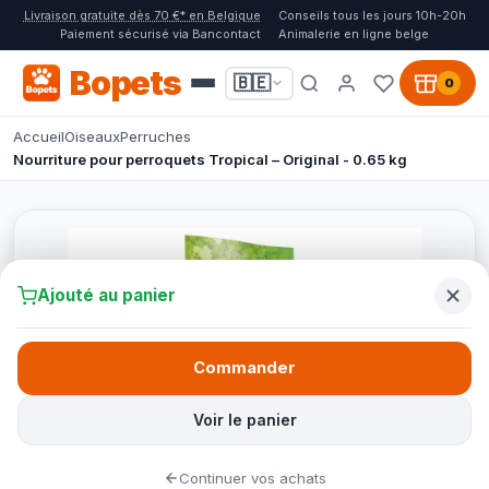
Livraison gratuite dès 70 €* en Belgique
Conseils tous les jours 10h-20h
Paiement sécurisé via Bancontact
Animalerie en ligne belge
Bopets
🇧🇪
0
Accueil
Oiseaux
Perruches
Nourriture pour perroquets Tropical – Original - 0.65 kg
Ajouté au panier
Commander
Voir le panier
Continuer vos achats