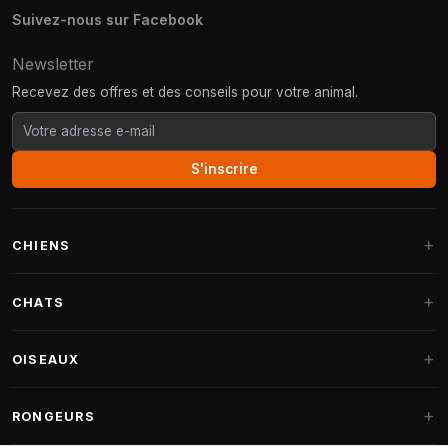
Suivez-nous sur Facebook
Newsletter
Recevez des offres et des conseils pour votre animal.
S'inscrire
CHIENS
Paniers pour chiens
CHATS
Coussins pour chiens
Arbres à chat
OISEAUX
Paniers Fantail
Arbres à chat grandes races
Nourriture pour chiens
Perruches
RONGEURS
Arbres à chat Maine Coon
Friandises pour chiens
Nourriture oiseaux d'intérieur