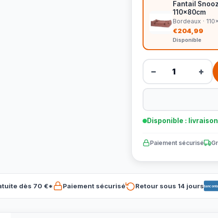
Fantail Snoo
110x80cm
Bordeaux · 11
€204,99
Disponible
−
+
Disponible : livraiso
Paiement sécurisé
Gr
atuite dès 70 €*
Paiement sécurisé
Retour sous 14 jours
Banconta