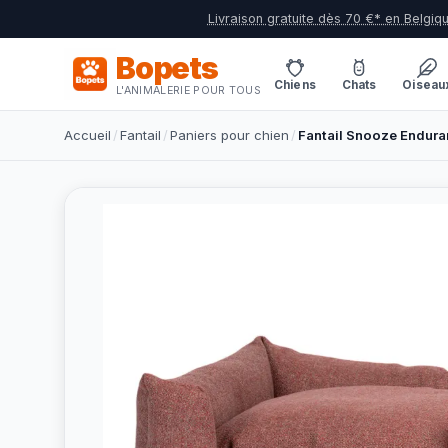
Livraison gratuite dès 70 €* en Belgiq
Bopets
Chiens
Chats
Oiseau
L'ANIMALERIE POUR TOUS
Accueil
/
Fantail
/
Paniers pour chien
/
Fantail Snooze Endur