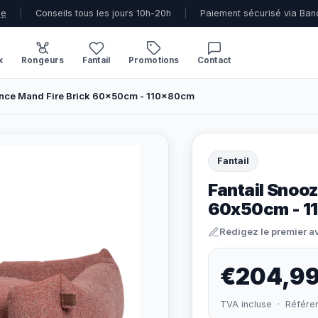
ue
|
Conseils tous les jours 10h-20h
|
Paiement sécurisé via Ban
x
Rongeurs
Fantail
Promotions
Contact
ance Mand Fire Brick 60x50cm - 110x80cm
Fantail
Fantail Snoo
60x50cm - 1
Rédigez le premier a
€204,9
TVA incluse · Référe