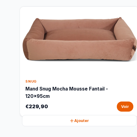
SNUG
Mand Snug Mocha Mousse Fantail -
120x95cm
€229,90
Voir
Ajouter