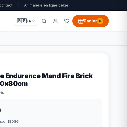
contact
|
Animalerie en ligne belge
🇧🇪
Panier
FR
0
ze Endurance Mand Fire Brick
10x80cm
vis
9
nce:
18086