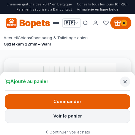
Livraison gratuite dès 70 €* en Belgique
Conseils tous les jours 10h-20h
Paiement sécurisé via Bancontact
Animalerie en ligne belge
Bopets
🇧🇪
0
Accueil
Chiens
Shampoing & Toilettage chien
Opzetkam 22mm – Wahl
Ajouté au panier
Commander
Voir le panier
Continuer vos achats