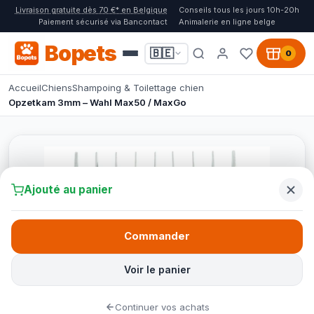
Livraison gratuite dès 70 €* en Belgique
Conseils tous les jours 10h-20h
Paiement sécurisé via Bancontact
Animalerie en ligne belge
Bopets
🇧🇪
0
Accueil
Chiens
Shampoing & Toilettage chien
Opzetkam 3mm – Wahl Max50 / MaxGo
Ajouté au panier
Commander
Voir le panier
Continuer vos achats