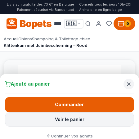
Livraison gratuite dès 70 €* en Belgique
Conseils tous les jours 10h-20h
Paiement sécurisé via Bancontact
Animalerie en ligne belge
Bopets
🇧🇪
0
Accueil
Chiens
Shampoing & Toilettage chien
Klittenkam met duimbescherming – Rood
Ajouté au panier
Commander
Voir le panier
Continuer vos achats