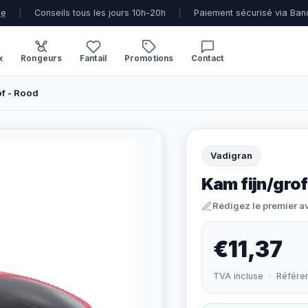
ue
|
Conseils tous les jours 10h-20h
|
Paiement sécurisé via Ban
x
Rongeurs
Fantail
Promotions
Contact
of - Rood
Vadigran
Kam fijn/grof
Rédigez le premier a
€11,37
TVA incluse · Référe