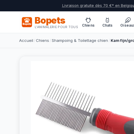
Livraison gratuite dès 70 €* en Belgiq
Bopets
Chiens
Chats
Oiseau
L'ANIMALERIE POUR TOUS
Accueil
/
Chiens
/
Shampoing & Toilettage chien
/
Kam fijn/gr