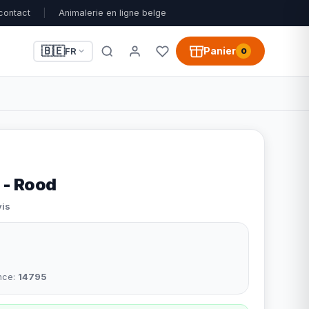
contact
|
Animalerie en ligne belge
🇧🇪
Panier
FR
0
 - Rood
vis
nce:
14795