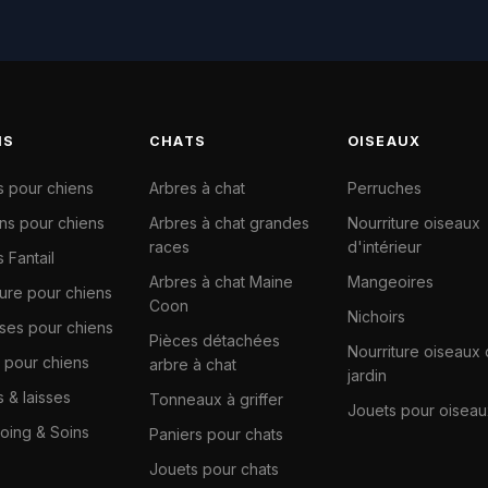
NS
CHATS
OISEAUX
s pour chiens
Arbres à chat
Perruches
ns pour chiens
Arbres à chat grandes
Nourriture oiseaux
races
d'intérieur
 Fantail
Arbres à chat Maine
Mangeoires
ture pour chiens
Coon
Nichoirs
ises pour chiens
Pièces détachées
Nourriture oiseaux
 pour chiens
arbre à chat
jardin
s & laisses
Tonneaux à griffer
Jouets pour oiseau
ing & Soins
Paniers pour chats
Jouets pour chats