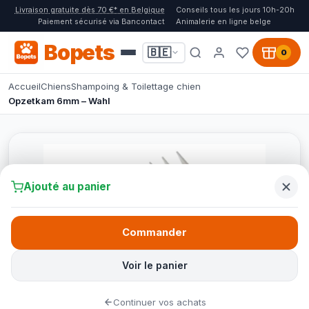
Livraison gratuite dès 70 €* en Belgique
Conseils tous les jours 10h-20h
Paiement sécurisé via Bancontact
Animalerie en ligne belge
Bopets
🇧🇪
0
Accueil
Chiens
Shampoing & Toilettage chien
Opzetkam 6mm – Wahl
Ajouté au panier
Commander
Voir le panier
Continuer vos achats