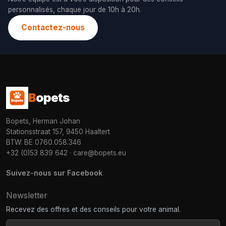
personnalisés, chaque jour de 10h à 20h.
Contactez-nous
B
opets
Bopets, Herman Johan
Stationsstraat 157, 9450 Haaltert
BTW: BE 0760.058.346
+32 (0)53 839 642
·
care@bopets.eu
Suivez-nous sur Facebook
Newsletter
Recevez des offres et des conseils pour votre animal.